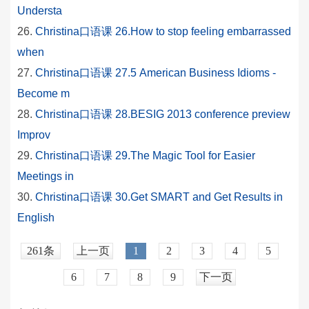
Understa
Christina口语课 26.How to stop feeling embarrassed
when
Christina口语课 27.5 American Business Idioms -
Become m
Christina口语课 28.BESIG 2013 conference preview
Improv
Christina口语课 29.The Magic Tool for Easier
Meetings in
Christina口语课 30.Get SMART and Get Results in
English
261条
上一页
1
2
3
4
5
6
7
8
9
下一页