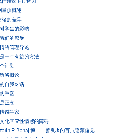
什么情绪影响创造力
绪测量仪概述
解情绪的差异
绪对学生的影响
解我们的感受
康情绪管理导论
呼吸是一个有益的方法
一个计划
维策略概论
极的自我对话
极的重塑
么是正念
义情感学家
成为文化回应性情感的障碍
arin R.Banaji博士：善良者的盲点隐藏偏见